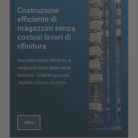
Scaffalature cantilever per carichi lunghi
Costruzione
Altre versioni di scaffalature cantilever
efficiente di
magazzini senza
costosi lavori di
rifinitura
Una costruzione efficiente di
magazzini inizia dalla merce
stoccata. Scoprite qui quali
SOLUZIONI DI STOCCAGGIO
requisiti contano davvero.
Scaffale porta pallet
Scaffalature su basi mobili
Sistemi di stoccaggio automatici
Magazzini autoportanti
Altro
Soppalchi
Sistemi di scaffalature verticali