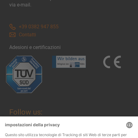
via e-mail.
+39 0382 947 855
Contatti
Adesioni e certificazioni
Follow us: