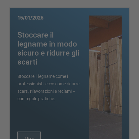
15/01/2026
Realizza personalmente la tua scaffalatura con il nostro
Stoccare il
configuratore
legname in modo
sicuro e ridurre gli
Configura scaffalatura ora
scarti
Stoccare il legname come i
professionisti: ecco come ridurre
scarti, rilavorazioni e reclami –
con regole pratiche.