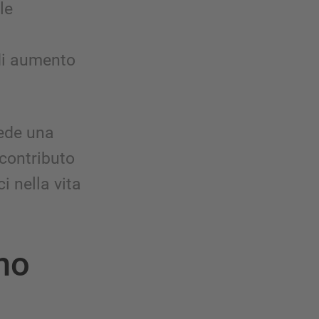
le
 di aumento
iede una
 contributo
i nella vita
no