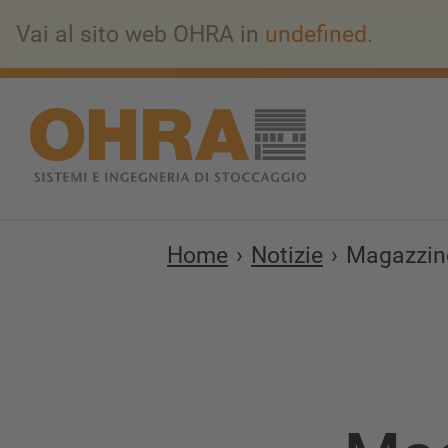
Vai
Vai al sito web OHRA in
undefined
.
all’indice
principale
Home
Notizie
Magazzino