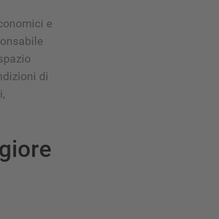
economici e
ponsabile
 spazio
ndizioni di
i,
giore