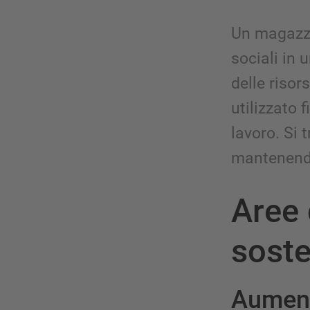
Un magazzin
sociali in 
delle risor
utilizzato 
lavoro. Si t
mantenendo
Aree 
soste
Aumenta