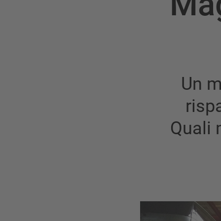
Mag
Un m
risp
Quali 