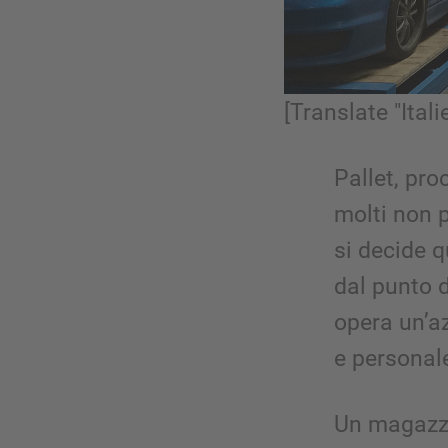
[Translate "Ital
Pallet, proc
molti non 
si decide q
dal punto 
opera un’az
e personale
Un magazzin