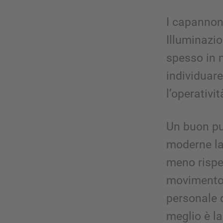
I capannon
Illuminazio
spesso in m
individuare
l’operativit
Un buon pun
moderne la
meno rispet
movimento f
personale 
meglio è la