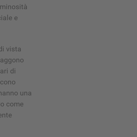
uminosità
iale e
di vista
traggono
ari di
iscono
 hanno una
vo come
ente