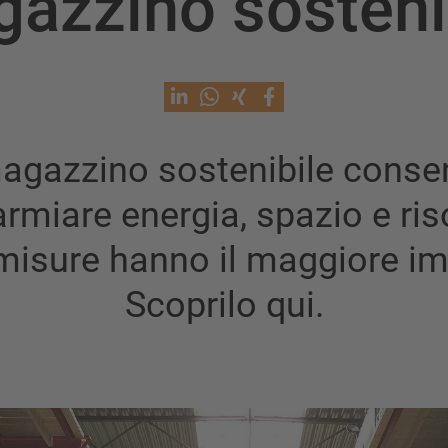
azzino sosteni
agazzino sostenibile consen
armiare energia, spazio e ris
misure hanno il maggiore i
Scoprilo qui.