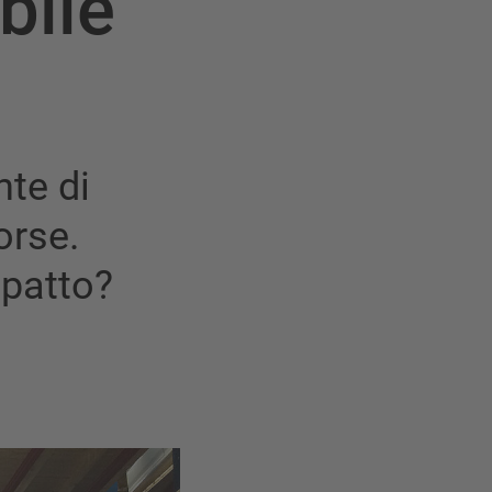
bile
te di
orse.
mpatto?