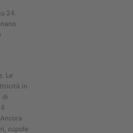
u 24.
ionano
e
e. Le
ricità in
 di
il
 Ancora
ri, cupole