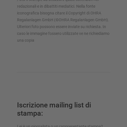
redazionali e in dibattiti mediatici. Nella fonte
Configura scaffalatura ora
iconografica bisogna citare il Copyright di OHRA
Regalanlagen GmbH (©OHRA Regalanlagen GmbH).
Ulteriori foto possono essere inviate su richiesta. In
caso le immagine fossero utilizzate ve ne richiediamo
una copia
Iscrizione mailing list di
stampa:
Lei è un giornalista o un rappresentante stampa?