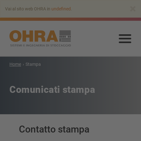
Vai
×
Vai al sito web OHRA in
undefined
.
all’indice
principale
Vai
all’
prin
Home
Stampa
SCAFFALATURA CANTILEVER
Scaffale cantilever con tetto
Comunicati stampa
Scaffalatura cantilever monofronte
Scaffale cantilever bifronte
Scaffalatura cantilever per carichi pesanti
Scaffalatura cantilever su basi mobili
Scaffalature cantilever per carichi lunghi
Contatto stampa
Altre versioni di scaffalature cantilever