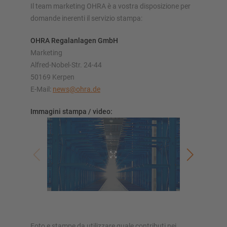
Il team marketing OHRA è a vostra disposizione per
domande inerenti il servizio stampa:
OHRA Regalanlagen GmbH
Marketing
SOLUZIONI DI STOCCAGGIO
Alfred-Nobel-Str. 24-44
50169 Kerpen
Scaffale porta pallet
E-Mail:
news@ohra.de
Scaffalature su basi mobili
Immagini stampa / video:
Sistemi di stoccaggio automatici
Magazzini autoportanti
Soppalchi
Sistemi di scaffalature verticali
Realizza personalmente la tua scaffalatura con il nostro
configuratore
Foto e stampe da utilizzare quale contributi nei