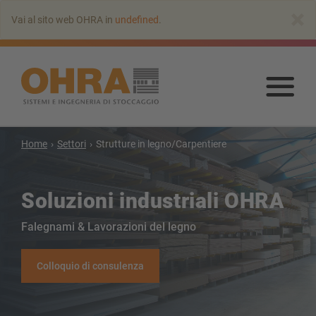
Vai
×
Vai al sito web OHRA in
undefined
.
all’indice
principale
Vai
all’
prin
Home
Settori
Strutture in legno/Carpentiere
Soluzioni industriali OHRA
Falegnami & Lavorazioni del legno
SCAFFALATURA CANTILEVER
Scaffale cantilever con tetto
Colloquio di consulenza
Scaffalatura cantilever monofronte
Scaffale cantilever bifronte