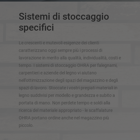
Scaffalatura cantilever per carichi pesanti
Scaffalatura cantilever su basi mobili
Sistemi di stoccaggio
Scaffalature cantilever per carichi lunghi
specifici
Altre versioni di scaffalature cantilever
Le crescenti e mutevoli esigenze dei clienti
caratterizzano oggi sempre più i processi di
lavorazione in merito alla qualità, individualità, costi e
tempo. I sistemi di stoccaggio OHRA per falegnami,
carpentieri e aziende del legno vi aiutano
nell'ottimizzazione degli spazi del magazzino e degli
spazi di lavoro. Stoccate i vostri pregiati materiali in
legno suddivisi per modello e grandezza e subito a
portata di mano. Non perdete tempo e soldi alla
SOLUZIONI DI STOCCAGGIO
ricerca del materiale appropriato - le scaffalature
OHRA portano ordine anche nel magazzino più
Scaffale porta pallet
piccolo.
Scaffalature su basi mobili
Sistemi di stoccaggio automatici