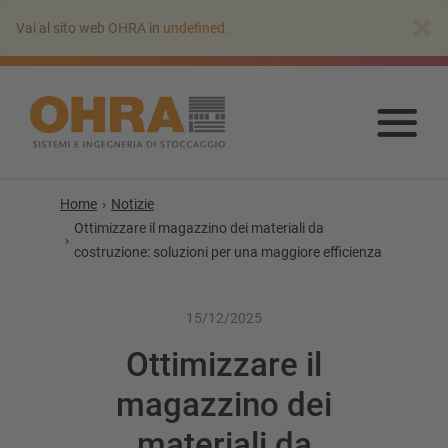
Vai
×
Vai al sito web OHRA in
undefined
.
all’indice
principale
Vai
all’
prin
Home
Notizie
Ottimizzare il magazzino dei materiali da
costruzione: soluzioni per una maggiore efficienza
15/12/2025
Ottimizzare il
magazzino dei
materiali da
SCAFFALATURA CANTILEVER