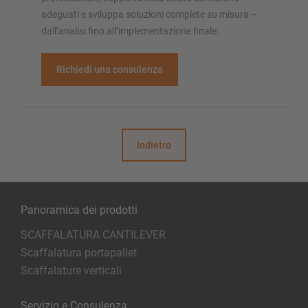
adeguati e sviluppa soluzioni complete su misura –
dall’analisi fino all’implementazione finale.
Richiedi una consulenza
Indietro
Panoramica dei prodotti
SCAFFALATURA CANTILEVER
Scaffalatura portapallet
Scaffalature verticali
Servizio e Consulenza