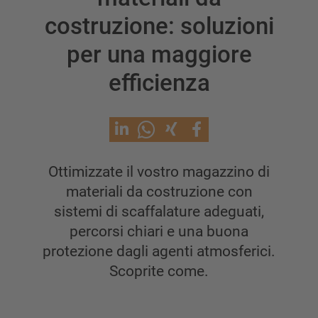
costruzione: soluzioni
Scaffale cantilever con tetto
Scaffalatura cantilever monofronte
per una maggiore
Scaffale cantilever bifronte
efficienza
Scaffalatura cantilever per carichi pesanti
Scaffalatura cantilever su basi mobili
Scaffalature cantilever per carichi lunghi
Altre versioni di scaffalature cantilever
Ottimizzate il vostro magazzino di
materiali da costruzione con
sistemi di scaffalature adeguati,
percorsi chiari e una buona
protezione dagli agenti atmosferici.
Scoprite come.