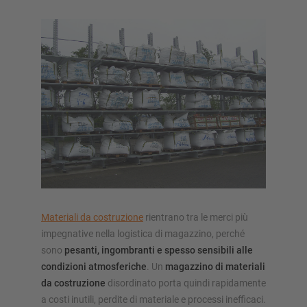
SOLUZIONI DI STOCCAGGIO
Scaffale porta pallet
Scaffalature su basi mobili
Sistemi di stoccaggio automatici
Magazzini autoportanti
Soppalchi
Sistemi di scaffalature verticali
Materiali da costruzione
rientrano tra le merci più
impegnative nella logistica di magazzino, perché
sono
pesanti, ingombranti e spesso sensibili alle
condizioni atmosferiche
. Un
magazzino di materiali
Realizza personalmente la tua scaffalatura con il nostro
da costruzione
disordinato porta quindi rapidamente
configuratore
a costi inutili, perdite di materiale e processi inefficaci.