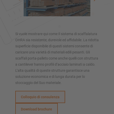
SOLUZIONI DI STOCCAGGIO
Scaffale porta pallet
Scaffalature su basi mobili
Sistemi di stoccaggio automatici
Magazzini autoportanti
Si vuole mostrare qui come Il sistema di scaffalatura
OHRA sia resistente, durevole ed affidabile. La ridotta
Soppalchi
superficie disponibile di questi sistemi consente di
Sistemi di scaffalature verticali
caricare una varietà di materiali edili pesanti. Gli
scaffali porta-pallets come anche quelli con struttura
a cantilever hanno profili d’acciaio laminati a caldo.
L’alta qualità di queste strutture garantisce una
Realizza personalmente la tua scaffalatura con il nostro
soluzione economica e di lunga durata per lo
configuratore
stoccaggio del Suo materiale.
Configura scaffalatura ora
Colloquio di consulenza
Download brochure