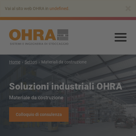
Vai
×
Vai al sito web OHRA in
undefined
.
all’indice
principale
Vai
all’
prin
Home
Settori
Materiali da costruzione
Soluzioni industriali OHRA
Materiale da costruzione
Colloquio di consulenza
SCAFFALATURA CANTILEVER
Scaffale cantilever con tetto