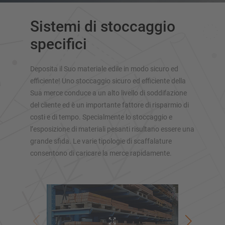
Scaffalatura cantilever monofronte
Scaffale cantilever bifronte
Sistemi di stoccaggio
Scaffalatura cantilever per carichi pesanti
specifici
Scaffalatura cantilever su basi mobili
Scaffalature cantilever per carichi lunghi
Altre versioni di scaffalature cantilever
Deposita il Suo materiale edile in modo sicuro ed
efficiente! Uno stoccaggio sicuro ed efficiente della
Sua merce conduce a un alto livello di soddifazione
del cliente ed è un importante fattore di risparmio di
costi e di tempo. Specialmente lo stoccaggio e
l’esposizione di materiali pesanti risultano essere una
grande sfida. Le varie tipologie di scaffalature
consentono di caricare la merce rapidamente.