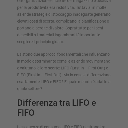
Un’organizzazione efficiente del magazzino è decisiva
Scaffale porta pallet
per la produttività e la redditività. Tuttavia, in molte
aziende strategie di stoccaggio inadeguate generano
Scaffalature su basi mobili
elevati costi di scorta, complicano la pianificazione e
Sistemi di stoccaggio automatici
portano a perdite di valore. Soprattutto per i beni
Magazzini autoportanti
deperibili o i materiali ingombranti è importante
Soppalchi
scegliere il principio giusto.
Sistemi di scaffalature verticali
Esistono due approcci fondamentali che influenzano
in modo determinante come le aziende movimentano
e valutano le loro scorte: LIFO (Last In – First Out) e
Realizza personalmente la tua scaffalatura con il nostro
FIFO (First In – First Out). Ma in cosa si differenziano
configuratore
esattamente LIFO e FIFO? E quale metodo è adatto a
quale settore?
Configura scaffalatura ora
Differenza tra LIFO e
FIFO
Le sequenze di consumo LIFO e FIFO rientrano tra