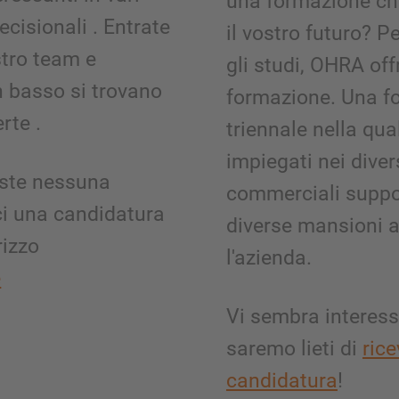
una formazione che
decisionali . Entrate
il vostro futuro? P
stro team e
gli studi, OHRA offr
n basso si trovano
formazione. Una f
erte .
triennale nella qua
impiegati nei diver
aste nessuna
commerciali suppo
ci una candidatura
diverse mansioni al
rizzo
l'azienda.
e
Vi sembra interess
saremo lieti di
ric
candidatura
!