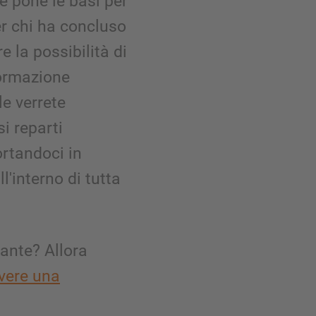
 pone le basi per
er chi ha concluso
e la possibilità di
ormazione
le verrete
si reparti
rtandoci in
l'interno di tutta
ante? Allora
evere una