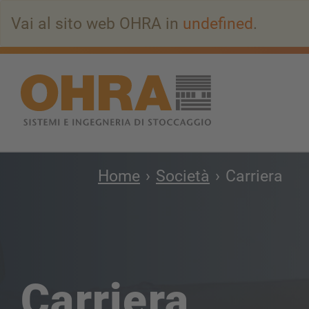
Vai
Vai al sito web OHRA in
undefined
.
all’indice
principale
Home
Società
Carriera
Carriera