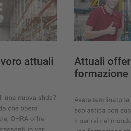
avoro attuali
Attuali offer
formazione
 di una nuova sfida?
Avete terminato la
nda che opera
scolastica con suc
nale, OHRA offre
inserirvi nel mond
eressanti in vari