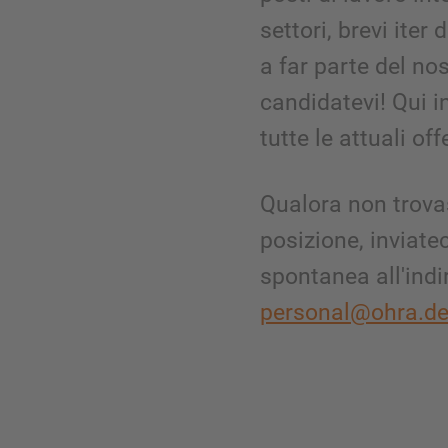
settori, brevi iter 
a far parte del no
candidatevi! Qui i
tutte le attuali off
Qualora non trov
posizione, inviate
spontanea all'indi
personal@ohra.d