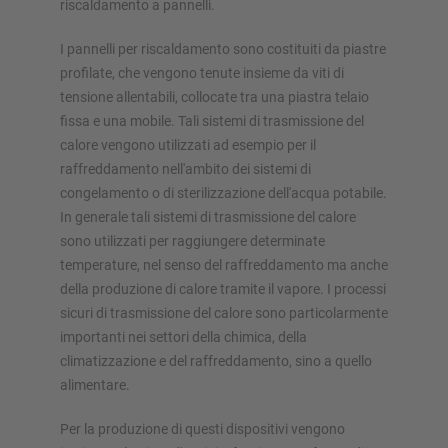
riscaldamento a pannelli.
I pannelli per riscaldamento sono costituiti da piastre
profilate, che vengono tenute insieme da viti di
SOLUZIONI DI STOCCAGGIO
tensione allentabili, collocate tra una piastra telaio
fissa e una mobile. Tali sistemi di trasmissione del
Scaffale porta pallet
calore vengono utilizzati ad esempio per il
Scaffalature su basi mobili
raffreddamento nell'ambito dei sistemi di
Sistemi di stoccaggio automatici
congelamento o di sterilizzazione dell'acqua potabile.
Magazzini autoportanti
In generale tali sistemi di trasmissione del calore
Soppalchi
sono utilizzati per raggiungere determinate
Sistemi di scaffalature verticali
temperature, nel senso del raffreddamento ma anche
della produzione di calore tramite il vapore. I processi
sicuri di trasmissione del calore sono particolarmente
importanti nei settori della chimica, della
climatizzazione e del raffreddamento, sino a quello
Realizza personalmente la tua scaffalatura con il nostro
alimentare.
configuratore
Per la produzione di questi dispositivi vengono
Configura scaffalatura ora