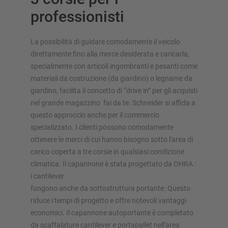
professionisti
La possibilità di guidare comodamente il veicolo
direttamente fino alla merce desiderata e caricarla,
SOLUZIONI DI STOCCAGGIO
specialmente con articoli ingombranti e pesanti come
materiali da costruzione (da giardino) o legname da
Scaffale porta pallet
giardino, facilita il concetto di “drive in” per gli acquisti
Scaffalature su basi mobili
nel grande magazzino fai da te. Schneider si affida a
Sistemi di stoccaggio automatici
questo approccio anche per il commercio
specializzato. I clienti possono comodamente
Magazzini autoportanti
ottenere le merci di cui hanno bisogno sotto l'area di
Soppalchi
carico coperta a tre corsie in qualsiasi condizione
Sistemi di scaffalature verticali
climatica. Il capannone è stata progettato da OHRA :
i cantilever
fungono anche da sottostruttura portante. Questo
riduce i tempi di progetto e offre notevoli vantaggi
Realizza personalmente la tua scaffalatura con il nostro
economici. Il capannone autoportante è completato
configuratore
da scaffalature cantilever e portapallet nell'area