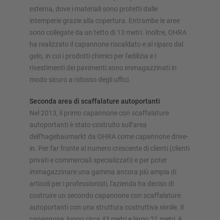
esterna, dove i materiali sono protetti dalle
Configura scaffalatura ora
intemperie grazie alla copertura. Entrambe le aree
sono collegate da un tetto di 13 metri. Inoltre, OHRA
ha realizzato il capannone riscaldato e al riparo dal
gelo, in cui i prodotti chimici per l'edilizia e i
rivestimenti dei pavimenti sono immagazzinati in
modo sicuro a ridosso degli uffici.
Seconda area di scaffalature autoportanti
Nel 2013, il primo capannone con scaffalature
autoportanti è stato costruito sull’area
dell’hagebaumarkt da OHRA come capannone drive-
in. Per far fronte al numero crescente di clienti (clienti
privati e commerciali specializzati) e per poter
immagazzinare una gamma ancora più ampia di
articoli per i professionisti, l'azienda ha deciso di
costruire un secondo capannone con scaffalature
autoportanti con una struttura costruttiva simile. Il
capannone, lungo circa 43 metri e largo 21 metri, è