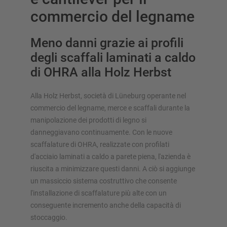
commercio del legname
Meno danni grazie ai profili
degli scaffali laminati a caldo
di OHRA alla Holz Herbst
SOLUZIONI DI STOCCAGGIO
Scaffale porta pallet
Alla Holz Herbst, società di Lüneburg operante nel
Scaffalature su basi mobili
commercio del legname, merce e scaffali durante la
Sistemi di stoccaggio automatici
manipolazione dei prodotti di legno si
danneggiavano continuamente. Con le nuove
Magazzini autoportanti
scaffalature di OHRA, realizzate con profilati
Soppalchi
d'acciaio laminati a caldo a parete piena, l'azienda è
Sistemi di scaffalature verticali
riuscita a minimizzare questi danni. A ciò si aggiunge
un massiccio sistema costruttivo che consente
l'installazione di scaffalature più alte con un
conseguente incremento anche della capacità di
Realizza personalmente la tua scaffalatura con il nostro
stoccaggio.
configuratore