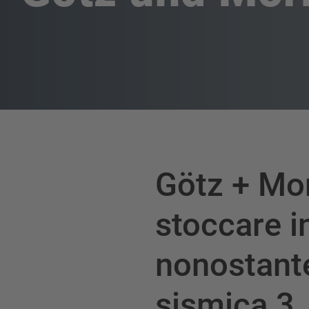
Götz + Mor
stoccare in
nonostante
sismica 3