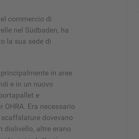
nel commercio di
trelle nel Südbaden, ha
o la sua sede di
 principalmente in aree
ndi e in un nuovo
ortapallet e
er OHRA. Era necessario
e: scaffalature dovevano
 dislivello, altre erano