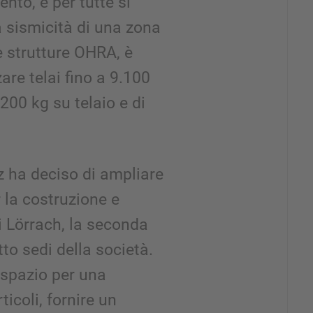
ento, e per tutte si
 sismicità di una zona
le strutture OHRA, è
zare telai fino a 9.100
200 kg su telaio e di
z ha deciso di ampliare
r la costruzione e
 Lörrach, la seconda
to sedi della società.
 spazio per una
ticoli, fornire un