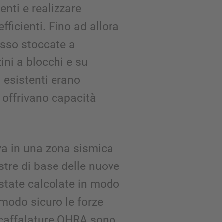
ienti e realizzare
efficienti. Fino ad allora
esso stoccate a
ni a blocchi e su
i esistenti erano
 offrivano capacità
va in una zona sismica
astre di base delle nuove
state calcolate in modo
 modo sicuro le forze
scaffalature OHRA sono