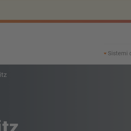
Sistemi 
itz
itz