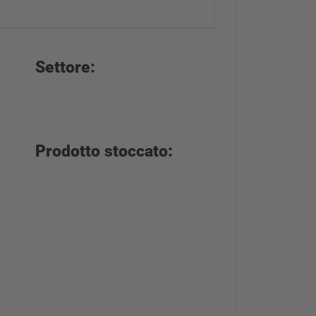
Settore:
Commercio
di materiali
edili
Prodotto stoccato:
Materiali da
costruzione
di ogni tipo:
piastrelle,
pietre
naturali,
finestre,