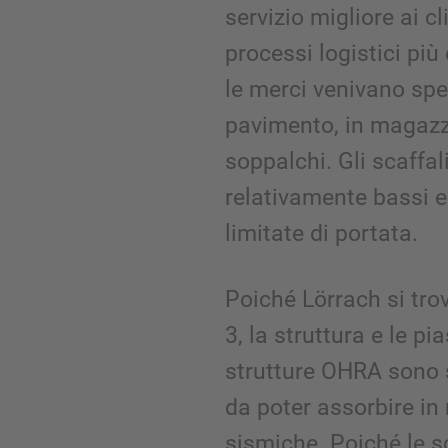
servizio migliore ai cl
processi logistici più 
le merci venivano sp
pavimento, in magazzi
soppalchi. Gli scaffal
relativamente bassi e
limitate di portata.
Poiché Lörrach si tro
3, la struttura e le pi
strutture OHRA sono 
da poter assorbire in
sismiche. Poiché le 