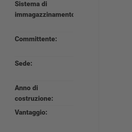
Sistema di
scaffalature
immagazzinamento:
cantilever,
portapallet
Committente:
Götz +
Moriz
Sede:
Lörrach,
Germania
Anno di
2017
costruzione:
Vantaggio:
elevata
capacità di