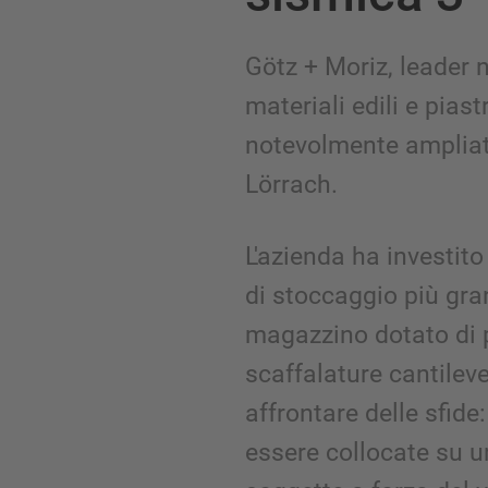
Götz + Moriz, leader 
materiali edili e pias
notevolmente ampliat
Lörrach.
L'azienda ha investito
di stoccaggio più gra
magazzino dotato di p
scaffalature cantilev
affrontare delle sfid
essere collocate su un