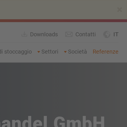
×
Downloads
Contatti
IT
di stoccaggio
Settori
Società
Referenze
zhandel GmbH