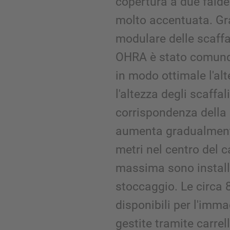
copertura a due falde
molto accentuata. Gra
modulare delle scaffa
OHRA è stato comunqu
in modo ottimale l'al
l'altezza degli scaffali
corrispondenza della 
aumenta gradualmente
metri nel centro del 
massima sono installat
stoccaggio. Le circa 
disponibili per l'im
gestite tramite carrelli