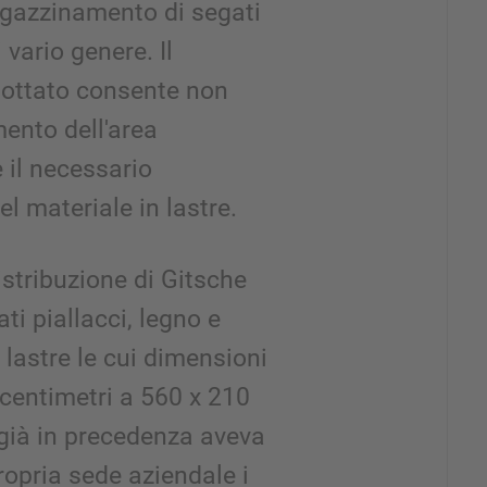
agazzinamento di segati
i vario genere. Il
dottato consente non
ento dell'area
 il necessario
l materiale in lastre.
istribuzione di Gitsche
i piallacci, legno e
n lastre le cui dimensioni
centimetri a 560 x 210
 già in precedenza aveva
ropria sede aziendale i