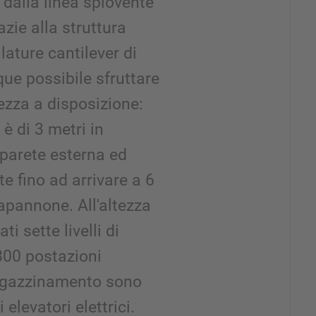
 dalla linea spiovente
zie alla struttura
lature cantilever di
e possibile sfruttare
tezza a disposizione:
 è di 3 metri in
parete esterna ed
 fino ad arrivare a 6
capannone. All'altezza
i sette livelli di
800 postazioni
magazzinamento sono
 elevatori elettrici.