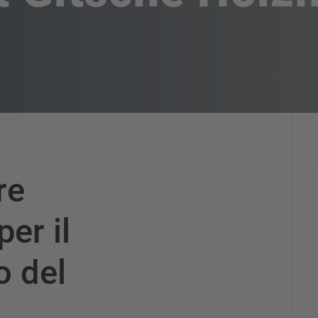
re
per il
 del