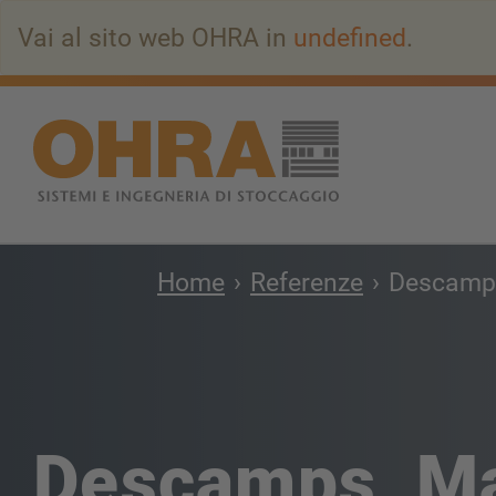
Vai
Vai al sito web OHRA in
undefined
.
all’indice
principale
Home
Referenze
Descamp
Descamps, Ma