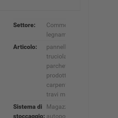
Settore:
Commercio di
legname
Articolo:
pannelli di
truciolare,
parchetto,
prodotti per
carpentierir,
travi maestri
Sistema di
Magazzini
stoccaggio:
autoportanti,