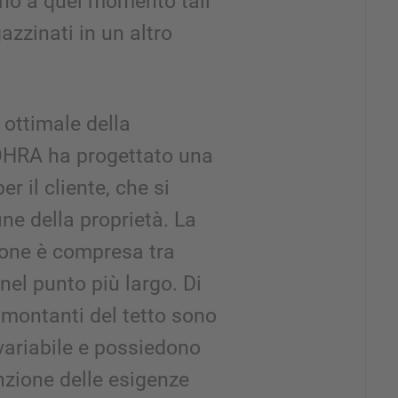
ino a quel momento tali
zzinati in un altro
ottimale della
 OHRA ha progettato una
er il cliente, che si
ine della proprietà. La
one è compresa tra
el punto più largo. Di
montanti del tetto sono
 variabile e possiedono
unzione delle esigenze