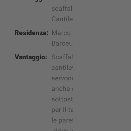
scaffali
Cantilever
Residenza:
Marcq en
Baroeul (F)
Vantaggio:
Scaffali
cantilever
servono
anche come
sottostruttura
per il tetto e
le pareti, zona
„drive-in“ con