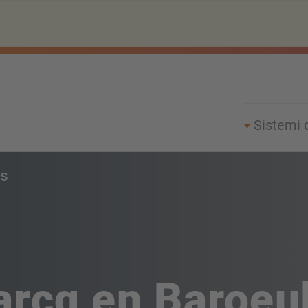
Sistemi 
s
rcq en Baroeul