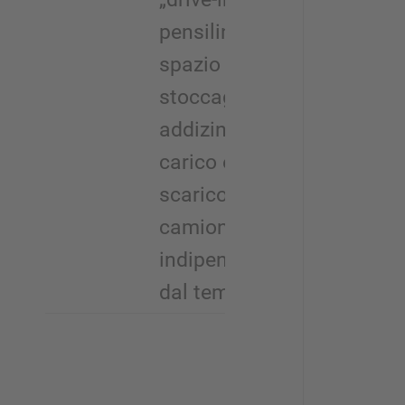
pensilina e
spazio di
stoccaggio
addizinale, il
carico e lo
scarico del
camion é
indipendente
dal tempo