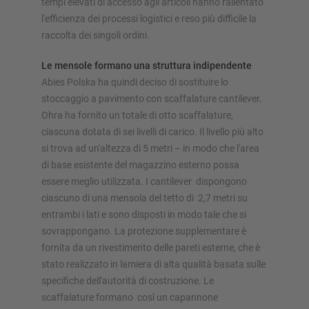
tempi elevati di accesso agli articoli hanno rallentato
l'efficienza dei processi logistici e reso più difficile la
Configura scaffalatura ora
raccolta dei singoli ordini.
Le mensole formano una struttura indipendente
Abies Polska ha quindi deciso di sostituire lo
stoccaggio a pavimento con scaffalature cantilever.
Ohra ha fornito un totale di otto scaffalature,
ciascuna dotata di sei livelli di carico. Il livello più alto
si trova ad un'altezza di 5 metri – in modo che l'area
di base esistente del magazzino esterno possa
essere meglio utilizzata. I cantilever dispongono
ciascuno di una mensola del tetto di 2,7 metri su
entrambi i lati e sono disposti in modo tale che si
sovrappongano. La protezione supplementare è
fornita da un rivestimento delle pareti esterne, che è
stato realizzato in lamiera di alta qualità basata sulle
specifiche dell'autorità di costruzione. Le
scaffalature formano così un capannone