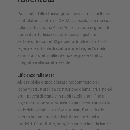
Passando dallo stoccaggio a pavimento a quello in
scaffalature cantilever OHRA, la società commerciale
polacca di legname Abies Polska è stata in grado di
aumentare l'efficienza dei processi logistici nel
SOLUZIONI DI STOCCAGGIO
settore outdoor del 30 percento. Inoltre, gli articoli in
Scaffale porta pallet
legno nelle otto file di scaffalature lunghe 26 metri
sono ora protetti dalle intemperie grazie al tetto
Scaffalature su basi mobili
integrato e alle pareti rivestite.
Sistemi di stoccaggio automatici
Magazzini autoportanti
Efficienza rallentata
Soppalchi
Abies Polska è specializzata nel commercio di
Sistemi di scaffalature verticali
legnami strutturali da costruzione e lamellari. Fino ad
ora, i pacchi di legno e i singoli listelli lunghi fino a
13,5 metri sono stati stoccati a pavimento presso la
sede dell'azienda a Pszów. Tuttavia, l'umidità e lo
Realizza personalmente la tua scaffalatura con il nostro
sporco hanno arrecato ripetutamente danni ai
configuratore
prodotti. Soprattutto, però, le capacità insufficienti e i