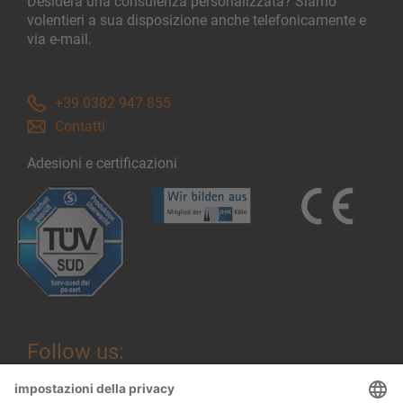
Desidera una consulenza personalizzata? Siamo
volentieri a sua disposizione anche telefonicamente e
via e-mail.
+39 0382 947 855
Contatti
Adesioni e certificazioni
Follow us: