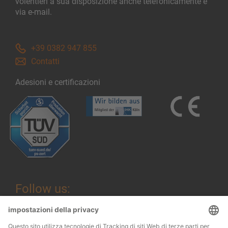
volentieri a sua disposizione anche telefonicamente e
via e-mail.
+39 0382 947 855
Contatti
Adesioni e certificazioni
Follow us: