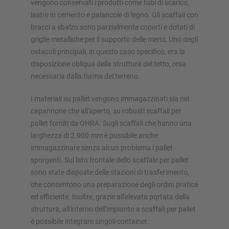
vengono conservati i prodotti come tubi di scarico,
lastre in cemento e palancole di legno. Gli scaffali con
Configura scaffalatura ora
bracci a sbalzo sono parzialmente coperti e dotati di
griglie metalliche per il supporto delle merci. Uno degli
ostacoli principali, in questo caso specifico, era la
disposizione obliqua della struttura del tetto, resa
necessaria dalla forma del terreno.
I materiali su pallet vengono immagazzinati sia nel
capannone che all'aperto, su robusti scaffali per
pallet forniti da OHRA. Sugli scaffali che hanno una
larghezza di 2.900 mm è possibile anche
immagazzinare senza alcun problema i pallet
sporgenti. Sul lato frontale dello scaffale per pallet
sono state disposte delle stazioni di trasferimento,
che consentono una preparazione degli ordini pratica
ed efficiente. Inoltre, grazie all'elevata portata della
struttura, all'interno dell'impianto a scaffali per pallet
è possibile integrare singoli container.