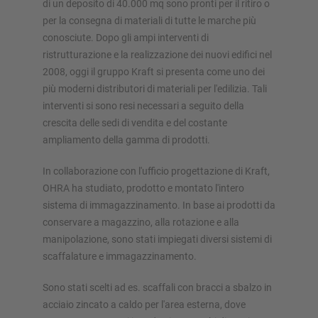
di un deposito di 40.000 mq sono pronti per il ritiro o
per la consegna di materiali di tutte le marche più
conosciute. Dopo gli ampi interventi di
ristrutturazione e la realizzazione dei nuovi edifici nel
2008, oggi il gruppo Kraft si presenta come uno dei
SOLUZIONI DI STOCCAGGIO
più moderni distributori di materiali per l'edilizia. Tali
interventi si sono resi necessari a seguito della
Scaffale porta pallet
crescita delle sedi di vendita e del costante
Scaffalature su basi mobili
ampliamento della gamma di prodotti.
Sistemi di stoccaggio automatici
In collaborazione con l'ufficio progettazione di Kraft,
Magazzini autoportanti
OHRA ha studiato, prodotto e montato l'intero
Soppalchi
sistema di immagazzinamento. In base ai prodotti da
Sistemi di scaffalature verticali
conservare a magazzino, alla rotazione e alla
manipolazione, sono stati impiegati diversi sistemi di
scaffalature e immagazzinamento.
Realizza personalmente la tua scaffalatura con il nostro
Sono stati scelti ad es. scaffali con bracci a sbalzo in
configuratore
acciaio zincato a caldo per l'area esterna, dove