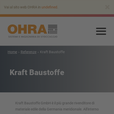
Vai
×
Vai al sito web OHRA in
undefined
.
all’indice
principale
Vai
all’
prin
Home
Referenze
Kraft Baustoffe
SCAFFALATURA CANTILEVER
Scaffale cantilever con tetto
Kraft Baustoffe
Scaffalatura cantilever monofronte
Scaffale cantilever bifronte
Scaffalatura cantilever per carichi pesanti
Scaffalatura cantilever su basi mobili
Scaffalature cantilever per carichi lunghi
Kraft Baustoffe GmbH è il più grande rivenditore di
Altre versioni di scaffalature cantilever
materiale edile della Germania meridionale. All'interno